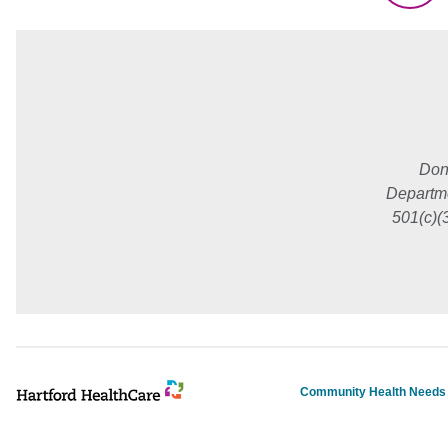
Don
Departme
501(c)(
Community Health Need