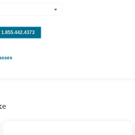
l 1.855.442.4373
lasses
ke