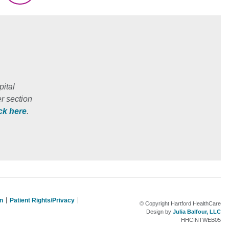
ital
r section
ick here
.
on
Patient Rights/Privacy
© Copyright Hartford HealthCare
Design by
Julia Balfour, LLC
HHCINTWEB05