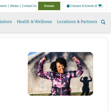
reers
Media
Contact Us
Donate
Classes & Events
(0
)
isitors
Health & Wellness
Locations & Partners
Se
to