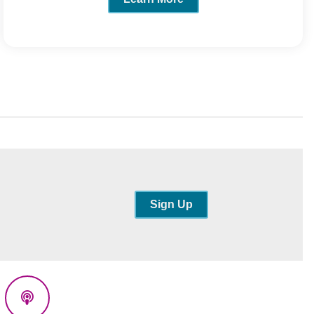
Sign Up
eads
Podcasts