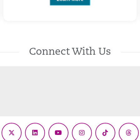
Connect With Us
ebook
X
LinkedIn
YouTube
Instagram
TikTok
Thr